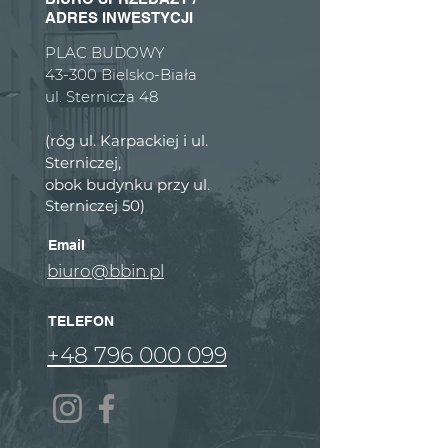
ADRES INWESTYCJI
PLAC BUDOWY
43-300 Bielsko-Biała
ul. Sternicza 48
(róg ul. Karpackiej i ul.
Sterniczej,
obok budynku przy ul.
Sterniczej 50)
Email
biuro@bbin.pl
TELEFON
+48 796 000 099