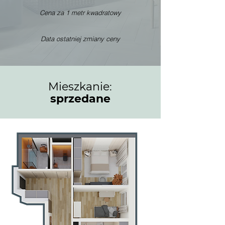
Cena za 1 metr kwadratowy
Data ostatniej zmiany ceny
Mieszkanie:
sprzedane