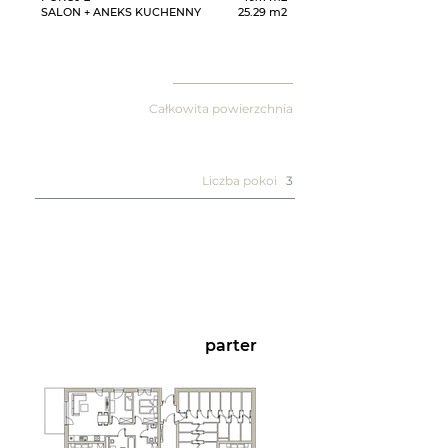
SALON + ANEKS KUCHENNY
25.29 m2
Całkowita powierzchnia
Liczba pokoi
3
parter