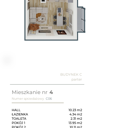
BUDYNEK C
parter
Mieszkanie nr
4
Numer sprzedażowy
C06
HALL
10.23 m2
ŁAZIENKA
4.34 m2
TOALETA
2.31 m2
POKÓJ 1
13.95 m2
POKÓJ 2
10.11 m2