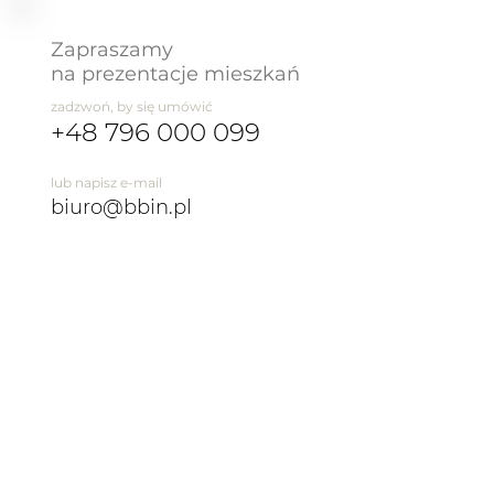
Zapraszamy
na prezentacje mieszkań
zadzwoń, by się umówić
+48 796 000 099
lub napisz e-mail
biuro@bbin.pl