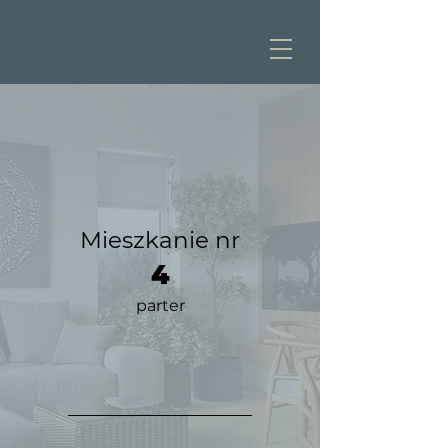
Mieszkanie nr
4
parter