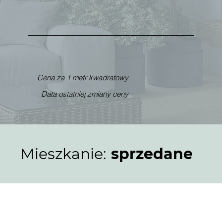
Cena za 1 metr kwadratowy
Data ostatniej zmiany ceny
Mieszkanie:
sprzedane