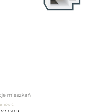
cje mieszkań
 umówić
00 099