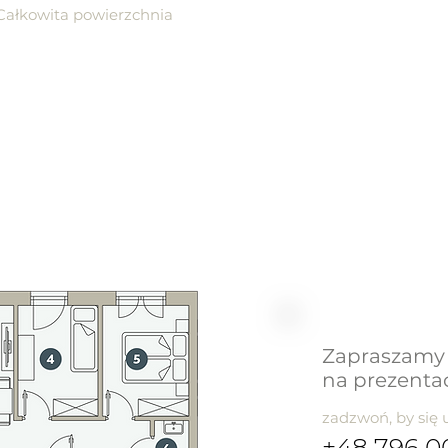
Całkowita powierzchnia
Zapraszamy
na prezenta
zadzwoń, by się
+48 796 0