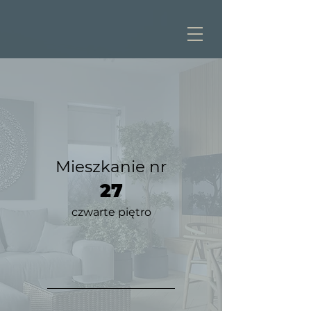
Mieszkanie nr
27
czwarte piętro