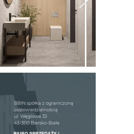
BBIN spółka z ograniczoną
odpowiedzialnością
ul. Węglowa 33
43-300 Bielsko-Biała
BIURO SPRZEDAŻY /