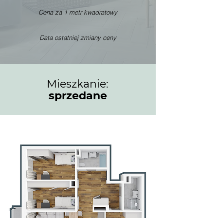
Cena za 1 metr kwadratowy
Data ostatniej zmiany ceny
Mieszkanie:
sprzedane