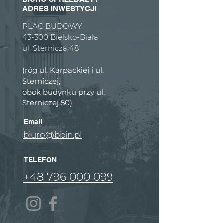
ADRES INWESTYCJI
PLAC BUDOWY
43-300 Bielsko-Biała
ul. Sternicza 48
(róg ul. Karpackiej i ul.
Sterniczej,
obok budynku przy ul.
Sterniczej 50)
Email
biuro@bbin.pl
TELEFON
+48 796 000 099