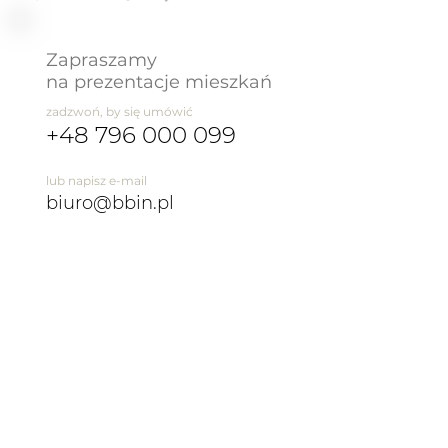
Zapraszamy
na prezentacje mieszkań
zadzwoń, by się umówić
+48 796 000 099
lub napisz e-mail
biuro@bbin.pl