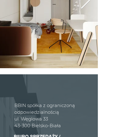
BBIN spółka z ograniczoną
odpowiedzialnością
ul. Węglowa 33
43-300 Bielsko-Biała
BIURO SPRZEDAŻY /