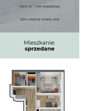
Cena za 1 metr kwadratowy
Data ostatniej zmiany ceny
Mieszkanie:
sprzedane