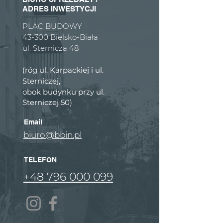
ADRES INWESTYCJI
PLAC BUDOWY
43-300 Bielsko-Biała
ul. Sternicza 48
(róg ul. Karpackiej i ul.
Sterniczej,
obok budynku przy ul.
Sterniczej 50)
Email
biuro@bbin.pl
TELEFON
+48 796 000 099