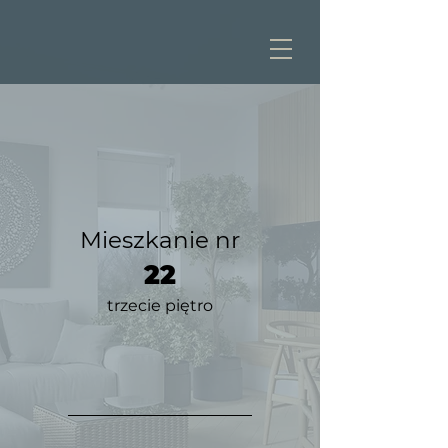
Mieszkanie nr
22
trzecie piętro