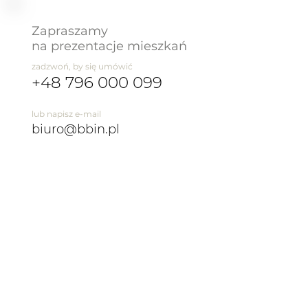
Zapraszamy
na prezentacje mieszkań
zadzwoń, by się umówić
+48 796 000 099
lub napisz e-mail
biuro@bbin.pl