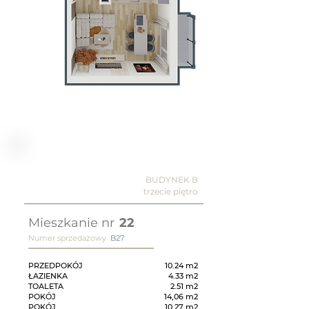
BUDYNEK B
trzecie piętro
Mieszkanie nr
22
Numer sprzedażowy
B27
PRZEDPOKÓJ
10.24 m2
ŁAZIENKA
4.33 m2
TOALETA
2.51 m2
POKÓJ
14,06 m2
POKÓJ
10.27 m2