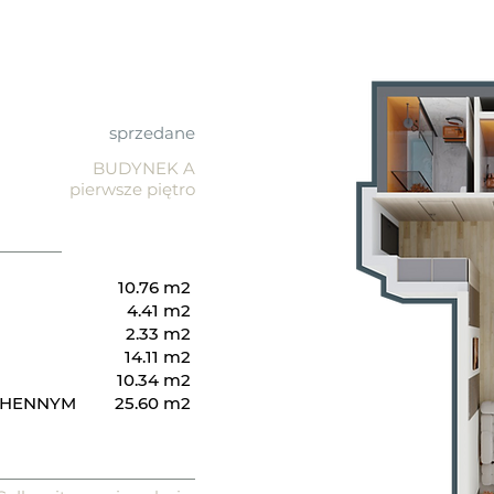
sprzedane
BUDYNEK A
pierwsze piętro
10.76 m2
4.41 m2
2.33 m2
14.11 m2
10.34 m2
CHENNYM
25.60 m2