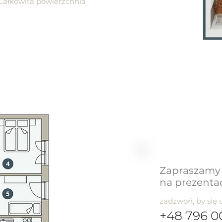
Całkowita powierzchnia
Zapraszamy
na prezenta
zadzwoń, by się
+48 796 0