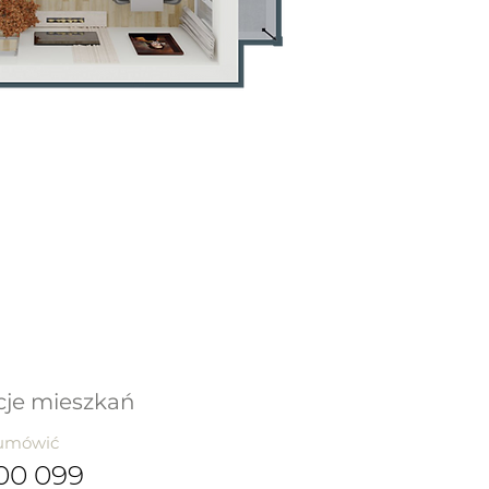
cje mieszkań
 umówić
00 099