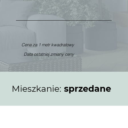
Cena za 1 metr kwadratowy
Data ostatniej zmiany ceny
Mieszkanie:
sprzedane